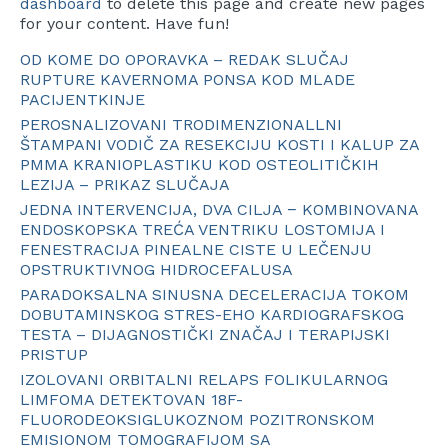
dashboard
to delete this page and create new pages
for your content. Have fun!
OD KOME DO OPORAVKA – REDAK SLUČAJ
RUPTURE KAVERNOMA PONSA KOD MLADE
PACIJENTKINJE
PEROSNALIZOVANI TRODIMENZIONALLNI
ŠTAMPANI VODIČ ZA RESEKCIJU KOSTI I KALUP ZA
PMMA KRANIOPLASTIKU KOD OSTEOLITIČKIH
LEZIJA – PRIKAZ SLUČAJA
JEDNA INTERVENCIJA, DVA CILJA − KOMBINOVANA
ENDOSKOPSKA TREĆA VENTRIKU LOSTOMIJA I
FENESTRACIJA PINEALNE CISTE U LEČENJU
OPSTRUKTIVNOG HIDROCEFALUSA
PARADOKSALNA SINUSNA DECELERACIJA TOKOM
DOBUTAMINSKOG STRES-EHO KARDIOGRAFSKOG
TESTA – DIJAGNOSTIČKI ZNAČAJ I TERAPIJSKI
PRISTUP
IZOLOVANI ORBITALNI RELAPS FOLIKULARNOG
LIMFOMA DETEKTOVAN 18F-
FLUORODEOKSIGLUKOZNOM POZITRONSKOM
EMISIONOM TOMOGRAFIJOM SA