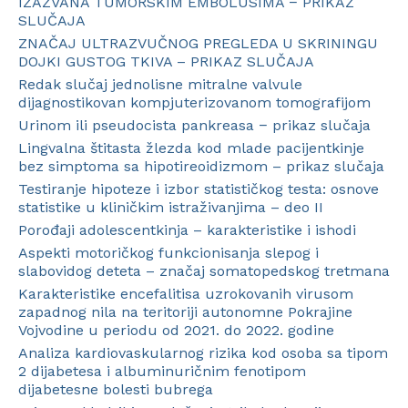
IZAZVANA TUMORSKIM EMBOLUSIMA − PRIKAZ
SLUČAJA
ZNAČAJ ULTRAZVUČNOG PREGLEDA U SKRININGU
DOJKI GUSTOG TKIVA – PRIKAZ SLUČAJA
Redak slučaj jednolisne mitralne valvule
dijagnostikovan kompjuterizovanom tomografijom
Urinom ili pseudocista pankreasa − prikaz slučaja
Lingvalna štitasta žlezda kod mlade pacijentkinje
bez simptoma sa hipotireoidizmom – prikaz slučaja
Testiranje hipoteze i izbor statističkog testa: osnove
statistike u kliničkim istraživanjima – deo II
Porođaji adolescentkinja – karakteristike i ishodi
Aspekti motoričkog funkcionisanja slepog i
slabovidog deteta – značaj somatopedskog tretmana
Karakteristike encefalitisa uzrokovanih virusom
zapadnog nila na teritoriji autonomne Pokrajine
Vojvodine u periodu od 2021. do 2022. godine
Analiza kardiovaskularnog rizika kod osoba sa tipom
2 dijabetesa i albuminuričnim fenotipom
dijabetesne bolesti bubrega