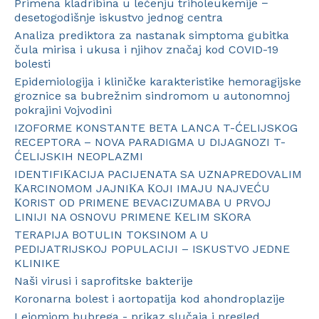
Primena kladribina u lečenju triholeukemije −
desetogodišnje iskustvo jednog centra
Analiza prediktora za nastanak simptoma gubitka
čula mirisa i ukusa i njihov značaj kod COVID-19
bolesti
Epidemiologija i kliničke karakteristike hemoragijske
groznice sa bubrežnim sindromom u autonomnoj
pokrajini Vojvodini
IZOFORME KONSTANTE BETA LANCA T-ĆELIJSKOG
RECEPTORA – NOVA PARADIGMA U DIJAGNOZI T-
ĆELIJSKIH NEOPLAZMI
IDENTIFIКACIJA PACIJENATA SA UZNAPREDOVALIM
КARCINOMOM JAJNIКA КOJI IMAJU NAJVEĆU
КORIST OD PRIMENE BEVACIZUMABA U PRVOJ
LINIJI NA OSNOVU PRIMENE КELIM SКORA
TERAPIJA BOTULIN TOKSINOM A U
PEDIJATRIJSKOJ POPULACIJI – ISKUSTVO JEDNE
KLINIKE
Naši virusi i saprofitske bakterije
Koronarna bolest i aortopatija kod ahondroplazije
Lejomiom bubrega - prikaz slučaja i pregled