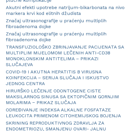
plućne komplikacije
Akutni efekti upotrebe natrijum-bikarbonata na nivo
markera krvi kod elitnih džudista
Značaj ultrasonografije u praćenju multiplih
fibroadenoma dojke
Značaj ultrasonografije u praćenju multiplih
fibroadenoma dojke
TRANSFUZIOLOŠKO ZBRINJAVANJE PACIJENATA SA
MULTIPLIM MIJELOMOM LEČENIH ANTI-CD38
MONOKLONSKIM ANTITELIMA – PRIKAZI
SLUČAJEVA
COVID-19 I AKUTNA HEPATITIS B VIRUSNA
KOINFEKCIJA – SERIJA SLUČAJA I ISKUSTVO
JEDNOG CENTRA
HIRURŠKO LEČENJE ODONTOGENE CISTE
MAKSILARNOG SINUSA SA EKTOPIČNIM GORNJIM
MOLARIMA − PRIKAZ SLUČAJA
ODREĐIVANJE INDEKSA ALKALNE FOSFATAZE
LEUKOCITA PRIMENOM CITOHEMIJSKOG BOJENJA
SKRINING REPRODUKTIVNOG ZDRAVLJA ZA
ENDOMETRIOZU, SMANJENU OVARI- JALNU