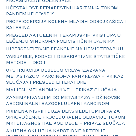
PROKSIMALNE GOLENJAČE
UČESTALOST PERIARESTNIH ARITMIJA TOKOM
PANDEMIJE COVID19
PROPRIOCEPCIJA KOLENA MLADIH ODBOJKAŠICA I
BALERINA
PREGLED AKTUELNIH TERAPIJSKIH PRISTUPA U
LEČENJU SINDROMA POLICISTIČNIH JAJNIKA
HIPERSENZITIVNE REAKCIJE NA HEMIOTERAPIJU
VARIJABLE, PODACI I DESKRIPTIVNE STATISTIČKE
METODE – DEO I
OPSTRUKCIJA DEBELOG CREVA IZAZVANA
METASTAZOM KARCINOMA PANKREASA − PRIKAZ
SLUČAJA I PREGLED LITERATURE
MALIGNI MELANOM VULVE − PRIKAZ SLUČAJA
ZANEMARIVANJEM DO METASTAZA − DŽINOVSKI
ABDOMINALNI BAZOCELULARNI KARCINOM
PRIMENA NISKIH DOZA DEKSMEDETOMIDINA ZA
SPROVOĐENJE PROCEDURALNE SEDACIJE TOKOM
MRI DIJAGNOSTIKE KOD DECE − PRIKAZ SLUČAJA
AKUTNA OKLUZIJA KAROTIDNE ARTERIJE