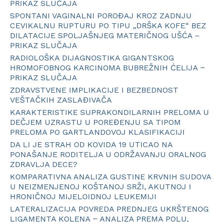
PRIKAZ SLUČAJA
SPONTANI VAGINALNI POROĐAJ KROZ ZADNJU
CEVIKALNU RUPTURU PO TIPU „DRŠKA KOFE“ BEZ
DILATACIJE SPOLJAŠNJEG MATERIČNOG UŠĆA –
PRIKAZ SLUČAJA
RADIOLOŠKA DIJAGNOSTIKA GIGANTSKOG
HROMOFOBNOG KARCINOMA BUBREŽNIH ĆELIJA −
PRIKAZ SLUČAJA
ZDRAVSTVENE IMPLIKACIJE I BEZBEDNOST
VEŠTAČKIH ZASLAĐIVAČA
KARAKTERISTIKE SUPRAKONDILARNIH PRELOMA U
DEČJEM UZRASTU U POREĐENJU SA TIPOM
PRELOMA PO GARTLANDOVOJ KLASIFIKACIJI
DA LI JE STRAH OD KOVIDA 19 UTICAO NA
PONAŠANJE RODITELJA U ODRŽAVANJU ORALNOG
ZDRAVLJA DECE?
KOMPARATIVNA ANALIZA GUSTINE KRVNIH SUDOVA
U NEIZMENJENOJ KOŠTANOJ SRŽI, AKUTNOJ I
HRONIČNOJ MIJELOIDNOJ LEUKEMIJI
LATERALIZACIJA POVREDA PREDNJEG UKRŠTENOG
LIGAMENTA KOLENA − ANALIZA PREMA POLU,