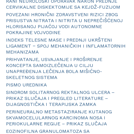
RANI NEUROLOŠKI OPORAVAK NAKON PREDNJE
CERVIKALNE DISKEKTOMIJE SA KEJDŽ-FUZIJOM
POVEZANI HRONIČNI ZDRAVSTVENI RIZICI ZBOG
PRISUSTVA NITRATA I NITRITA U NEPREČIŠĆENOJ
HLORISANOJ PIJAĆOJ VODI AUTONOMNE
POKRAJINE VOJVODINE
INDEKS TELESNE MASE I PREDNJI UKRŠTENI
LIGAMENT − SPOJ MEHANIČKIH I INFLAMATORNIH
MEHANIZAMA
PRIHVATANJE, USVAJANJE I PROŠIRENJE
KONCEPTA SAMOIZLEČENJA U CILJU
UNAPREĐENJA LEČENJA BOLA MIŠIĆNO-
SKELETNOG SISTEMA
PISMO UREDNIKA
SINDROM SOLITARNOG REKTALNOG ULCERA –
PRIKAZ SLUČAJA I PREGLED LITERATURE –
DIJAGNOSTIČKA I TERAPIJSKA ZAMKA
PERINEURALNO METASTAZIRANJE KUTANOG
SKVAMOCELULARNOG KARCINOMA NOSA I
PERIOKULARNE REGIJE – PRIKAZ SLUČAJA
EOZINOFILNA GRANULOMATOZA SA