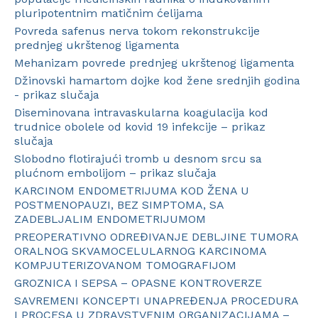
pluripotentnim matičnim ćelijama
Povreda safenus nerva tokom rekonstrukcije
prednjeg ukrštenog ligamenta
Mehanizam povrede prednjeg ukrštenog ligamenta
Džinovski hamartom dojke kod žene srednjih godina
- prikaz slučaja
Diseminovana intravaskularna koagulacija kod
trudnice obolele od kovid 19 infekcije – prikaz
slučaja
Slobodno flotirajući tromb u desnom srcu sa
plućnom embolijom – prikaz slučaja
KARCINOM ENDOMETRIJUMA KOD ŽENA U
POSTMENOPAUZI, BEZ SIMPTOMA, SA
ZADEBLJALIM ENDOMETRIJUMOM
PREOPERATIVNO ODREĐIVANJE DEBLJINE TUMORA
ORALNOG SKVAMOCELULARNOG KARCINOMA
KOMPJUTERIZOVANOM TOMOGRAFIJOM
GROZNICA I SEPSA – OPASNE KONTROVERZE
SAVREMENI KONCEPTI UNAPREĐENJA PROCEDURA
I PROCESA U ZDRAVSTVENIM ORGANIZACIJAMA –