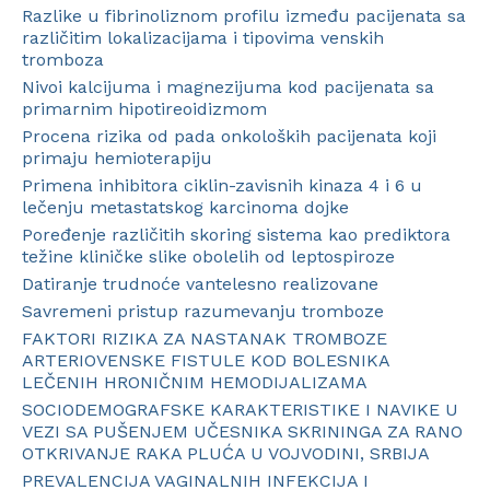
Razlike u fibrinoliznom profilu između pacijenata sa
različitim lokalizacijama i tipovima venskih
tromboza
Nivoi kalcijuma i magnezijuma kod pacijenata sa
primarnim hipotireoidizmom
Procena rizika od pada onkoloških pacijenata koji
primaju hemioterapiju
Primena inhibitora ciklin-zavisnih kinaza 4 i 6 u
lečenju metastatskog karcinoma dojke
Poređenje različitih skoring sistema kao prediktora
težine kliničke slike obolelih od leptospiroze
Datiranje trudnoće vantelesno realizovane
Savremeni pristup razumevanju tromboze
FAKTORI RIZIKA ZA NASTANAK TROMBOZE
ARTERIOVENSKE FISTULE KOD BOLESNIKA
LEČENIH HRONIČNIM HEMODIJALIZAMA
SOCIODEMOGRAFSKE KARAKTERISTIKE I NAVIKE U
VEZI SA PUŠENJEM UČESNIKA SKRININGA ZA RANO
OTKRIVANJE RAKA PLUĆA U VOJVODINI, SRBIJA
PREVALENCIJA VAGINALNIH INFEKCIJA I