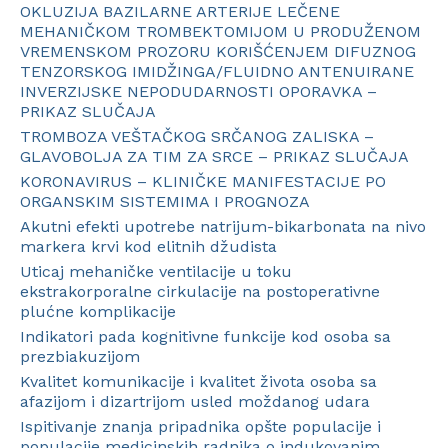
OKLUZIJA BAZILARNE ARTERIJE LEČENE
MEHANIČKOM TROMBEKTOMIJOM U PRODUŽENOM
VREMENSKOM PROZORU KORIŠĆENJEM DIFUZNOG
TENZORSKOG IMIDŽINGA/FLUIDNO ANTENUIRANE
INVERZIJSKE NEPODUDARNOSTI OPORAVKA –
PRIKAZ SLUČAJA
TROMBOZA VEŠTAČKOG SRČANOG ZALISKA –
GLAVOBOLJA ZA TIM ZA SRCE – PRIKAZ SLUČAJA
KORONAVIRUS – KLINIČKE MANIFESTACIJE PO
ORGANSKIM SISTEMIMA I PROGNOZA
Akutni efekti upotrebe natrijum-bikarbonata na nivo
markera krvi kod elitnih džudista
Uticaj mehaničke ventilacije u toku
ekstrakorporalne cirkulacije na postoperativne
plućne komplikacije
Indikatori pada kognitivne funkcije kod osoba sa
prezbiakuzijom
Kvalitet komunikacije i kvalitet života osoba sa
afazijom i dizartrijom usled moždanog udara
Ispitivanјe znanјa pripadnika opšte populacije i
populacije medicinskih radnika o indukovanim