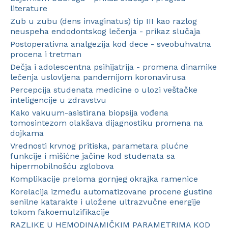
literature
Zub u zubu (dens invaginatus) tip III kao razlog
neuspeha endodontskog lečenja - prikaz slučaja
Postoperativna analgezija kod dece - sveobuhvatna
procena i tretman
Dečja i adolescentna psihijatrija - promena dinamike
lečenja uslovljena pandemijom koronavirusa
Percepcija studenata medicine o ulozi veštačke
inteligencije u zdravstvu
Kako vakuum-asistirana biopsija vođena
tomosintezom olakšava dijagnostiku promena na
dojkama
Vrednosti krvnog pritiska, parametara plućne
funkcije i mišićne jačine kod studenata sa
hipermobilnošću zglobova
Komplikacije preloma gornjeg okrajka ramenice
Korelacija između automatizovane procene gustine
senilne katarakte i uložene ultrazvučne energije
tokom fakoemulzifikacije
RAZLIKE U HEMODINAMIČKIM PARAMETRIMA KOD