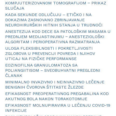
KOMPJUTERIZOVANOM TOMOGRAFIJOM − PRIKAZ
SLUČAJA
KADA SEKUNDE ODLUČUJU – ETIČKO I NA
DOKAZIMA ZASNOVANO ZBRINJAVANJE
NEUROHIRURŠKIH HITNIH STANJA U TRUDNOĆI
ANESTEZIJA KOD DECE SA PATOLOŠKIM MASAMA U
PREDNJEM MEDIJASTINUMU − ANESTEZIOLOŠKI
ALGORITAM I PERIOPERATIVNA RAZMATRANJA
ULOGA FLEKSIBILNOSTI I POKRETLJIVOSTI
ZGLOBOVA U PREVENCIJI POVREDA I NJIHOV
UTICAJ NA FIZIČKE PERFORMANSE
EOZINOFILNA GRANULOMATOZA SA
POLIANGIITISOM – SVEOBUHVATNI PREGLEDNI
ČLANAK
MINIMALNO INVAZIVNO I NEINVAZIVNO LEČENJE
BENIGNIH ČVOROVA ŠTITASTE ŽLEZDE
EFIKASNOST PREOPERATIVNOG PREGABALINA KOD
AKUTNOG BOLA NAKON TORAKOTOMIJE
EFIKASNOST MOLNUPIRAVIRA U LEČENJU COVID-19
INFEKCIJE