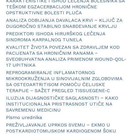
KARAKTERISTIKE I ISHOD LEČENJA BOLESNIKA SA
TEŠKOM EGZACERBACIJOM HRONIČNE
OPSTRUKTIVNE BOLESTI PLUĆA
ANALIZA ODBIJANJA DAVALACA KRVI − KLJUČ ZA
DUGOROČNO STABILNO SNABDEVANJE KRVLJU
PREDIKTORI ISHODA HIRURŠKOG LEČENJA
SINDROMA KARPALNOG TUNELA
KVALITET ŽIVOTA POVEZAN SA ZDRAVLJEM KOD
PACIJENATA SA HRONIČNIM RANAMA −
SVEOBUHVATNA ANALIZA PRIMENOM WOUND-QOL-
17 UPITNIKA
REPROGRAMIRANJE INFLAMATORNOG
MIKROOKRUŽENJA U SINOVIJALNIM ZGLOBOVIMA
SA OSTEOARTRITISOM POMOĆU ĆELIJSKE
TERAPIJE – SAŽET PREGLED TISSUEGENE-C
ILUZIJA DIJAGNOSTIČKE SAGLASNOSTI − KAKO
INSTITUCIONALNA PRISTRASNOST UTIČE NA
SAVREMENU MEDICINU
Pismo urednika
PREŽIVLJAVANJE UPRKOS SVEMU − EKMO U
POSTKARDIOTOMIJSKOM KARDIOGENOM ŠOKU