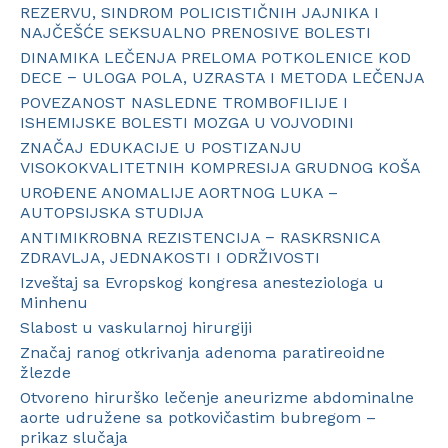
REZERVU, SINDROM POLICISTIČNIH JAJNIKA I
NAJČEŠĆE SEKSUALNO PRENOSIVE BOLESTI
DINAMIKA LEČENJA PRELOMA POTKOLENICE KOD
DECE − ULOGA POLA, UZRASTA I METODA LEČENJA
POVEZANOST NASLEDNE TROMBOFILIJE I
ISHEMIJSKE BOLESTI MOZGA U VOJVODINI
ZNAČAJ EDUKACIJE U POSTIZANJU
VISOKOKVALITETNIH KOMPRESIJA GRUDNOG KOŠA
UROĐENE ANOMALIJE AORTNOG LUKA –
AUTOPSIJSKA STUDIJA
ANTIMIKROBNA REZISTENCIJA − RASKRSNICA
ZDRAVLJA, JEDNAKOSTI I ODRŽIVOSTI
Izveštaj sa Evropskog kongresa anesteziologa u
Minhenu
Slabost u vaskularnoj hirurgiji
Značaj ranog otkrivanja adenoma paratireoidne
žlezde
Otvoreno hirurško lečenje aneurizme abdominalne
aorte udružene sa potkovičastim bubregom –
prikaz slučaja