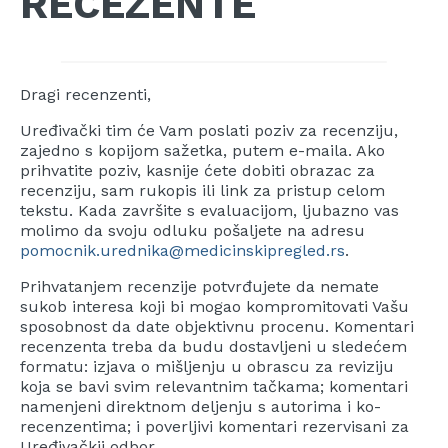
RECEZENTE
Dragi recenzenti,
Uređivački tim će Vam poslati poziv za recenziju,
zajedno s kopijom sažetka, putem e-maila. Ako
prihvatite poziv, kasnije ćete dobiti obrazac za
recenziju, sam rukopis ili link za pristup celom
tekstu. Kada završite s evaluacijom, ljubazno vas
molimo da svoju odluku pošaljete na adresu
pomocnik.urednika@medicinskipregled.rs
.
Prihvatanjem recenzije potvrđujete da nemate
sukob interesa koji bi mogao kompromitovati Vašu
sposobnost da date objektivnu procenu. Komentari
recenzenta treba da budu dostavljeni u sledećem
formatu: izjava o mišljenju u obrascu za reviziju
koja se bavi svim relevantnim tačkama; komentari
namenjeni direktnom deljenju s autorima i ko-
recenzentima; i poverljivi komentari rezervisani za
Uređivačkii odbor.