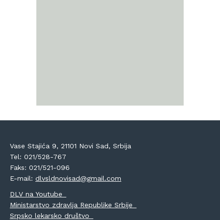
Vase Stajića 9, 21101 Novi Sad, Srbija
Tel: 021/528-767
Faks: 021/521-096
E-mail:
dlvsldnovisad@gmail.com
DLV na Youtube
Ministarstvo zdravlja Republike Srbije
Srpsko lekarsko društvo