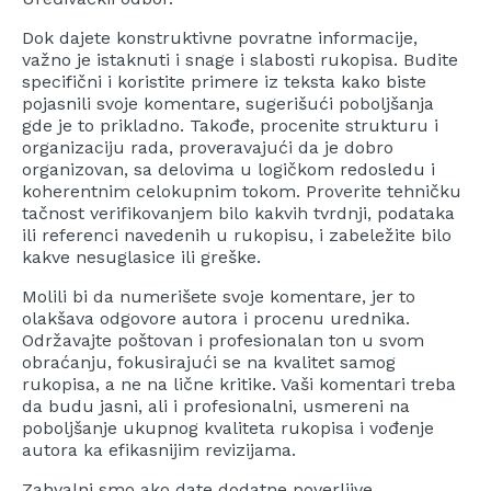
Dok dajete konstruktivne povratne informacije,
važno je istaknuti i snage i slabosti rukopisa. Budite
specifični i koristite primere iz teksta kako biste
pojasnili svoje komentare, sugerišući poboljšanja
gde je to prikladno. Takođe, procenite strukturu i
organizaciju rada, proveravajući da je dobro
organizovan, sa delovima u logičkom redosledu i
koherentnim celokupnim tokom. Proverite tehničku
tačnost verifikovanjem bilo kakvih tvrdnji, podataka
ili referenci navedenih u rukopisu, i zabeležite bilo
kakve nesuglasice ili greške.
Molili bi da numerišete svoje komentare, jer to
olakšava odgovore autora i procenu urednika.
Održavajte poštovan i profesionalan ton u svom
obraćanju, fokusirajući se na kvalitet samog
rukopisa, a ne na lične kritike. Vaši komentari treba
da budu jasni, ali i profesionalni, usmereni na
poboljšanje ukupnog kvaliteta rukopisa i vođenje
autora ka efikasnijim revizijama.
Zahvalni smo ako date dodatne poverljive