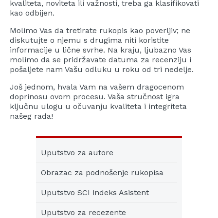
kvaliteta, noviteta ili važnosti, treba ga klasifikovati
kao odbijen.
Molimo Vas da tretirate rukopis kao poverljiv; ne
diskutujte o njemu s drugima niti koristite
informacije u lične svrhe. Na kraju, ljubazno Vas
molimo da se pridržavate datuma za recenziju i
pošaljete nam Vašu odluku u roku od tri nedelje.
Još jednom, hvala V
am na vašem dragocenom
doprinosu ovom procesu. Vaša stručnost igra
ključnu ulogu u očuvanju kvaliteta i integriteta
našeg rada!
Uputstvo za autore
Obrazac za podnošenje rukopisa
Uputstvo SCI indeks Asistent
Uputstvo za recezente