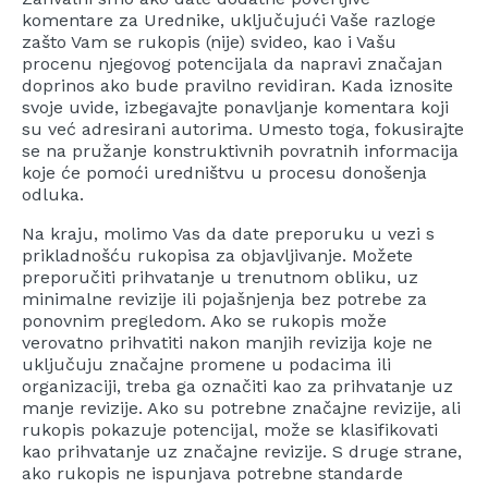
komentare za Urednike, uključujući Vaše razloge
zašto Vam se rukopis (nije) svideo, kao i Vašu
procenu njegovog potencijala da napravi značajan
doprinos ako bude pravilno revidiran. Kada iznosite
svoje uvide, izbegavajte ponavljanje komentara koji
su već adresirani autorima. Umesto toga, fokusirajte
se na pružanje konstruktivnih povratnih informacija
koje će pomoći uredništvu u procesu donošenja
odluka.
Na kraju, molimo Vas da date preporuku u vezi s
prikladnošću rukopisa za objavljivanje. Možete
preporučiti prihvatanje u trenutnom obliku, uz
minimalne revizije ili pojašnjenja bez potrebe za
ponovnim pregledom. Ako se rukopis može
verovatno prihvatiti nakon manjih revizija koje ne
uključuju značajne promene u podacima ili
organizaciji, treba ga označiti kao za prihvatanje uz
manje revizije. Ako su potrebne značajne revizije, ali
rukopis pokazuje potencijal, može se klasifikovati
kao prihvatanje uz značajne revizije. S druge strane,
ako rukopis ne ispunjava potrebne standarde