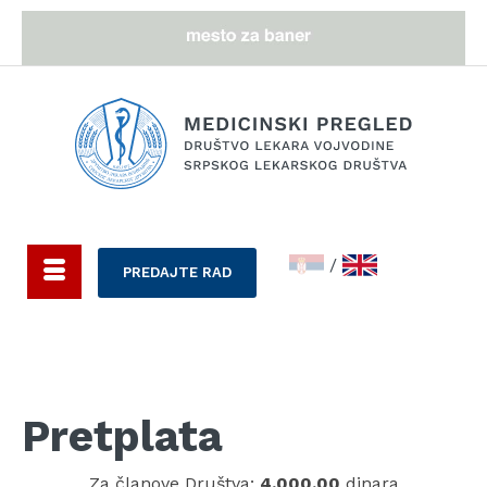
/
PREDAJTE RAD
Pretplata
Za članove Društva:
4.000,00
dinara