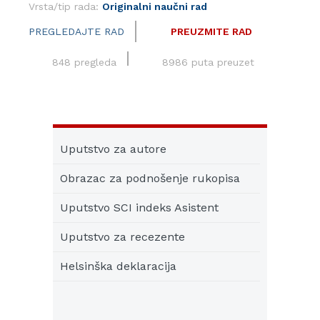
Vrsta/tip rada:
Originalni naučni rad
PREGLEDAJTE RAD
PREUZMITE RAD
848 pregleda
8986 puta preuzet
Uputstvo za autore
Obrazac za podnošenje rukopisa
Uputstvo SCI indeks Asistent
Uputstvo za recezente
Helsinška deklaracija