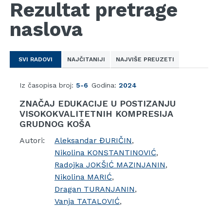
Rezultat pretrage
naslova
SVI RADOVI
NAJČITANIJI
NAJVIŠE PREUZETI
Iz časopisa broj:
5-6
Godina:
2024
ZNAČAJ EDUKACIJE U POSTIZANJU
VISOKOKVALITETNIH KOMPRESIJA
GRUDNOG KOŠA
Autori:
Aleksandar ĐURIČIN
,
Nikolina KONSTANTINOVIĆ
,
Radojka JOKŠIĆ MAZINJANIN
,
Nikolina MARIĆ
,
Dragan TURANJANIN
,
Vanja TATALOVIĆ
,